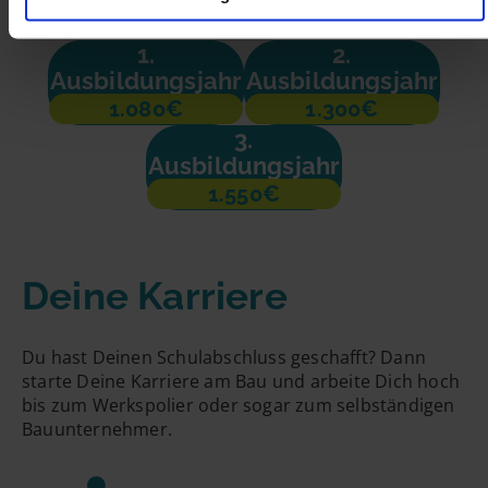
1.
2.
Ausbildungsjahr
Ausbildungsjahr
1.080€
1.300€
3.
Ausbildungsjahr
1.550€
Deine Karriere
Du hast Deinen Schulabschluss geschafft? Dann
starte Deine Karriere am Bau und arbeite Dich hoch
bis zum Werkspolier oder sogar zum selbständigen
Bauunternehmer.