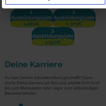
1.
2.
Ausbildungsjahr
Ausbildungsjahr
1.080€
1.300€
3.
Ausbildungsjahr
1.550€
Deine Karriere
Du hast Deinen Schulabschluss geschafft? Dann
starte Deine Karriere am Bau und arbeite Dich hoch
bis zum Werkspolier oder sogar zum selbständigen
Bauunternehmer.