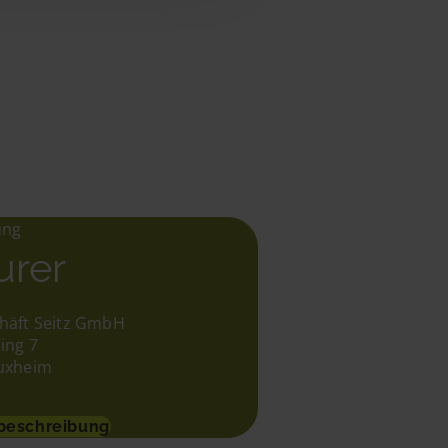
ung
urer
häft Seitz GmbH
ing 7
uxheim
beschreibung