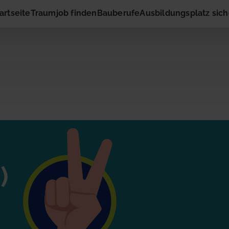
artseite
Traumjob finden
Bauberufe
Ausbildungsplatz sic
ng
r
ressiert die vorgeschlagene Stelle? Dann nimm gleich hier
)
rnehmen auf! Du musst nur Deinen Namen und Deine E-M
eingeben. Schon geht es los!