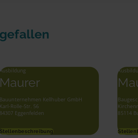
 gefallen
Ausbildung
Ausbild
Maurer
Ma
Bauunternehmen Kellhuber GmbH
Baugesc
Karl-Rolle-Str. 56
Kirchenr
84307 Eggenfelden
85114 B
Stellenbeschreibung
Stellen