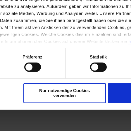
Website zu analysieren. Außerdem geben wir Informationen zu I
r soziale Medien, Werbung und Analysen weiter. Unsere Partner
Hierher ziehen & fallen lassen
 Daten zusammen, die Sie ihnen bereitgestellt haben oder die s
oder
. Mit Ihrem aktiven Anklicken der zu verwendenden Cookies, ge
Dateien auswählen
 jeweiligen Cookies. Welche Cookies dies im Einzelnen sind, erf
ere Informationen über Cookies auf unserer Website klicken Sie
h
Präferenz
Statistik
Nur notwendige Cookies
verwenden