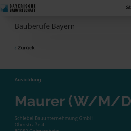
Skip to content
St
Main Navigation
Bauberufe Bayern
Zurück
Ausbildu
Maure
Ausbildung
Dich inte
Maurer (W/M/D
zum Unte
Adresse 
Name
Schiebel Bauunternehmung GmbH
Ohmstraße 4