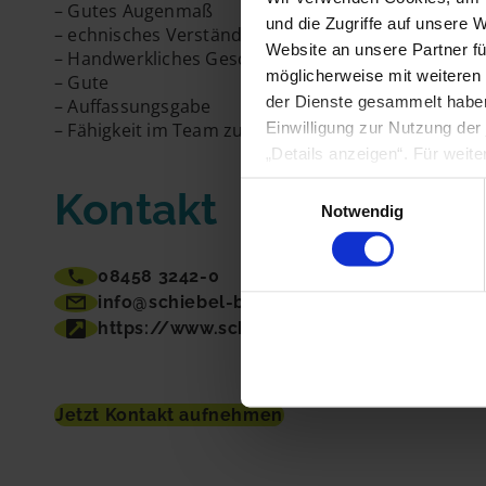
– Gutes Augenmaß
und die Zugriffe auf unsere 
– echnisches Verständnis
Website an unsere Partner fü
– Handwerkliches Geschick
möglicherweise mit weiteren
– Gute
der Dienste gesammelt haben
– Auffassungsgabe
– Fähigkeit im Team zu arbeiten
Einwilligung zur Nutzung der
„Details anzeigen“. Für weit
Einwilligungsauswahl
Kontakt
Notwendig
08458 3242-0
info@schiebel-bau.de
https://www.schiebel-bau.de
Jetzt Kontakt aufnehmen