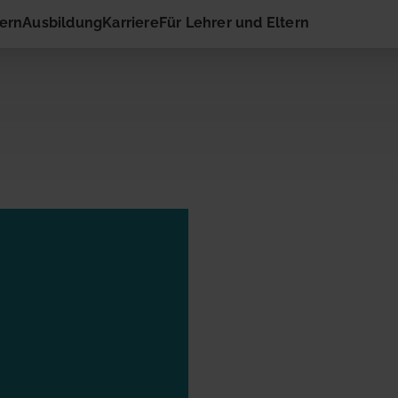
hern
Ausbildung
Karriere
Für Lehrer und Eltern
 Kontakt
ail-