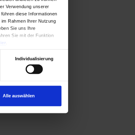
hrer Verwendung unserer
 führen diese Informationen
ie im Rahmen Ihrer Nutzung
ben Sie uns Ihre
ahren Sie mit der Funktion
0
von 5
ier
.
Individualisierung
Alle auswählen