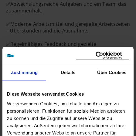
✅Abwechslungsreiche Aufgaben und ein Team, das
zusammenhält.
Hierher ziehen & fallen
lassen
✅Moderne Arbeitsmittel und geregelte Arbeitszeiten
– Überstunden sind die Ausnahme.
oder
Dateien auswählen
0
von 5
✅Regelmäßiges Feedback und gezielte
Unterstützung bei der Prüfungsvorbereitung.
✅Gute Übernahmechancen nach erfolgreichem
Abschluss und echte Perspektiven im Baugewerbe.
Zustimmung
Details
Über Cookies
Das bringst du mit:
➡️Handwerkliches Geschick und echte Lust aufs
Diese Webseite verwendet Cookies
Bauen.
Wir verwenden Cookies, um Inhalte und Anzeigen zu
➡️Konzentration, Zuverlässigkeit, Teamfähigkeit.
➡️Lernbereitschaft und körperliche Belastbarkeit.
personalisieren, Funktionen für soziale Medien anbieten
zu können und die Zugriffe auf unsere Website zu
⭐WERDE HANDWERKSTALENT UND ERSCHAFFE
analysieren. Außerdem geben wir Informationen zu Ihrer
DINGE, DIE MAN NICHT NUR IM INTERNET
Verwendung unserer Website an unsere Partner für