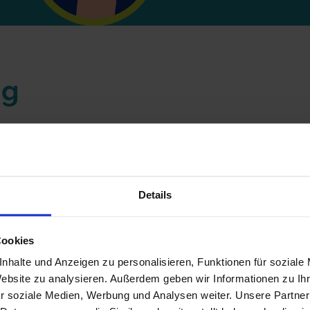
adresse
ng
nummer
nblock mit Tiefgarage!
eiten und Altbausanierung.
rbebauten, sowie öffentliche Bauvorhaben.
Details
tember einen Auszubildenden zum MAURER (m/w/d).
ereitschaft und Engagement. Gemeinsam realisieren wir be
Cookies
en Feinschliff.
nhalte und Anzeigen zu personalisieren, Funktionen für soziale
itsatmosphäre und echte Wertschätzung dann bist du bei un
Website zu analysieren. Außerdem geben wir Informationen zu I
elastbar sein.
r soziale Medien, Werbung und Analysen weiter. Unsere Partner