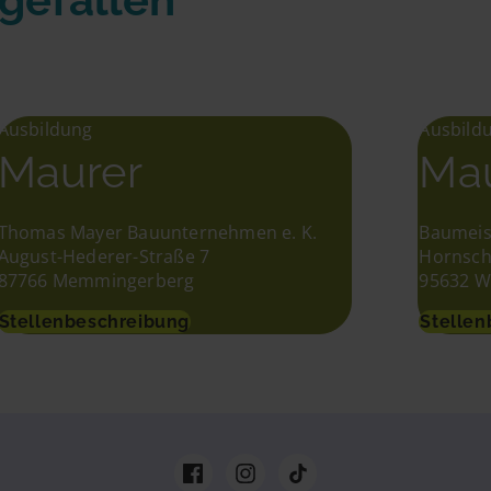
Ausbildung
Ausbild
Maurer
Ma
Thomas Mayer Bauunternehmen e. K.
Baumeis
August-Hederer-Straße 7
Hornsch
87766 Memmingerberg
95632 W
Stellenbeschreibung
Stellen
Zu
Zu
Zu