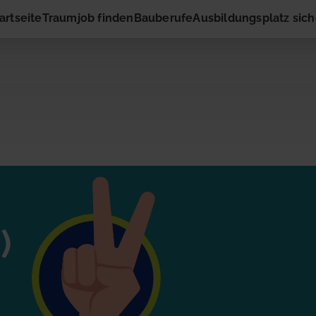
artseite
Traumjob finden
Bauberufe
Ausbildungsplatz sic
ng
r
ressiert die vorgeschlagene Stelle? Dann nimm gleich hier
)
rnehmen auf! Du musst nur Deinen Namen und Deine E-M
eingeben. Schon geht es los!