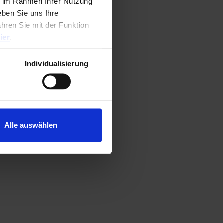
ie im Rahmen Ihrer Nutzung
 an.
ben Sie uns Ihre
ahren Sie mit der Funktion
ier
.
0
von 5
Individualisierung
Alle auswählen