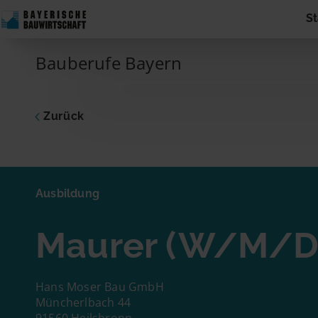
Skip to content
St
Main Navigation
Bauberufe Bayern
Zurück
Ausbildu
Maure
Ausbildung
Dich inte
Maurer (W/M/D
zum Unte
Adresse 
Name
Hans Moser Bau GmbH
Müncherlbach 44