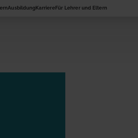
hern
Ausbildung
Karriere
Für Lehrer und Eltern
 Kontakt
ail-