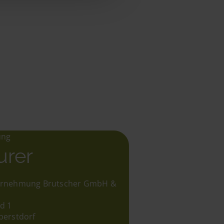
ung
urer
rnehmung Brutscher GmbH &
d 1
berstdorf