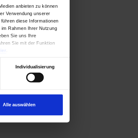
 Medien anbieten zu können
hrer Verwendung unserer
men
 führen diese Informationen
ie im Rahmen Ihrer Nutzung
ben Sie uns Ihre
0
von 5
ahren Sie mit der Funktion
ier
.
Individualisierung
Alle auswählen