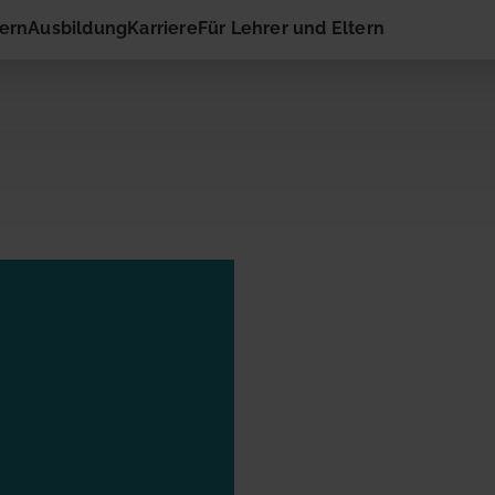
hern
Ausbildung
Karriere
Für Lehrer und Eltern
 Kontakt
ail-