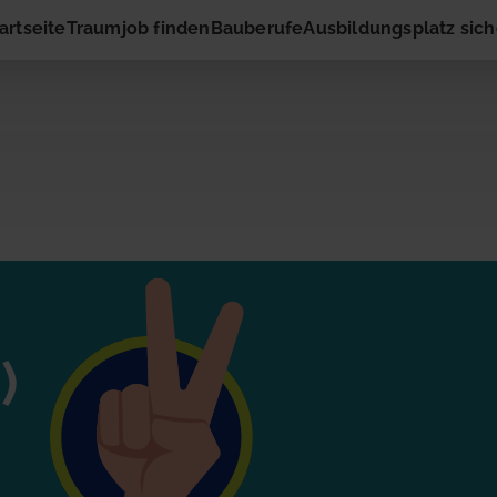
artseite
Traumjob finden
Bauberufe
Ausbildungsplatz sic
ng
r
ressiert die vorgeschlagene Stelle? Dann nimm gleich hier
)
rnehmen auf! Du musst nur Deinen Namen und Deine E-M
eingeben. Schon geht es los!