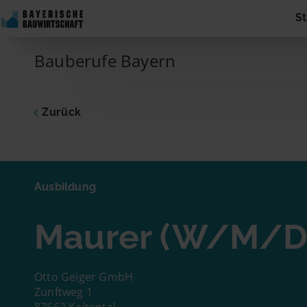
Skip to content
St
Main Navigation
Bauberufe Bayern
Zurück
Ausbildu
Maure
Ausbildung
Dich inte
Maurer (W/M/D
zum Unte
Adresse 
Name
Otto Geiger GmbH
Zunftweg 1