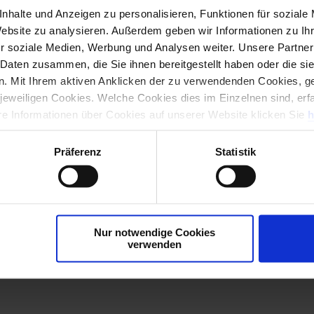
nhalte und Anzeigen zu personalisieren, Funktionen für soziale
Website zu analysieren. Außerdem geben wir Informationen zu I
Hierher ziehen & fallen lassen
i einem traditionsreichen und familiengeführten Unterneh
r soziale Medien, Werbung und Analysen weiter. Unsere Partner
ne Ausbilder
oder
 Daten zusammen, die Sie ihnen bereitgestellt haben oder die s
ichkeiten - eine leistungsgerechte Bezahlung
Dateien auswählen
. Mit Ihrem aktiven Anklicken der zu verwendenden Cookies, ge
 jeweiligen Cookies. Welche Cookies dies im Einzelnen sind, erf
ng.
ere Informationen über Cookies auf unserer Website klicken Sie
h
Präferenz
Statistik
Nur notwendige Cookies
verwenden