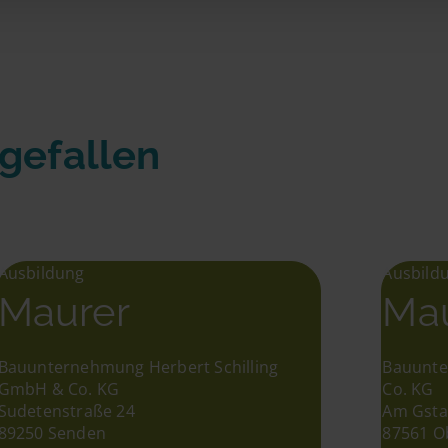
 gefallen
Ausbildung
Ausbild
Maurer
Ma
Bauunternehmung Herbert Schilling
Bauunte
GmbH & Co. KG
Co. KG
Sudetenstraße 24
Am Gsta
89250 Senden
87561 O