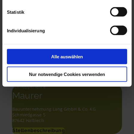
Jetzt Kontakt aufnehmen
Cookies auf unserer Website klicken Sie
hier
.
Statistik
Individualisierung
Das könnte Dir auch
gefallen
Alle auswählen
Nur notwendige Cookies verwenden
Schnupperlehre
Maurer
Bauunternehmung Lang GmbH & Co. KG
Schmiedgasse 5
87642 Halblech
Stellenbeschreibung