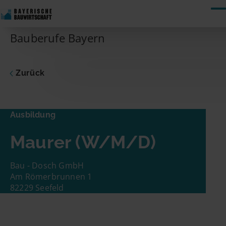
Skip to content
Bauberufe Bayern
Zurück
Ausbildung
Maurer
Ausbildung
Dich interessiert die vorgeschlagene Stelle?
Maurer (W/M/D)
Dann nimm gleich hier Kontakt zum
Unternehmen auf! Du musst nur Deinen
Namen und Deine E-Mail-Adresse eingeben.
Bau - Dosch GmbH
Schon geht es los!
Am Römerbrunnen 1
82229 Seefeld
Name