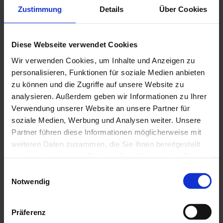
Arbeiten mit modernsten Maschinen und Geräten.
Zustimmung
Details
Über Cookies
Die Ausbildung zum Maurer (m/w/d) dauert in der
Hierher ziehen & fallen
Regel drei Jahre. Bei sehr guten Leistungen kann die
lassen
Ausbildungszeit sogar verkürzt werden.
Diese Webseite verwendet Cookies
oder
Wir verwenden Cookies, um Inhalte und Anzeigen zu
Du möchtest dich per E-Mail bewerben?
Dateien auswählen
0
von 5
Dann sende bitte deine Bewerbungsunterlagen
personalisieren, Funktionen für soziale Medien anbieten
zusammengefasst im PDF-Format an
zu können und die Zugriffe auf unsere Website zu
bewerbung@bau-dosch.de oder nutze unser
analysieren. Außerdem geben wir Informationen zu Ihrer
Kurzbewerbungsformular auf unserer Homepage.
Verwendung unserer Website an unsere Partner für
soziale Medien, Werbung und Analysen weiter. Unsere
Kontakt
Partner führen diese Informationen möglicherweise mit
weiteren Daten zusammen, die Sie ihnen bereitgestellt
haben oder die sie im Rahmen Ihrer Nutzung der Dienste
08152 99331-0
gesammelt haben. Mit Ihrem aktiven Anklicken der zu
Einwilligungsauswahl
info@bau-dosch.de
verwendenden Cookies, geben Sie uns Ihre Einwilligung
Notwendig
https://www.bau-dosch.de
zur Nutzung der jeweiligen Cookies. Welche Cookies
dies im Einzelnen sind, erfahren Sie mit der Funktion
Präferenz
„Details anzeigen“. Für weitere Informationen über