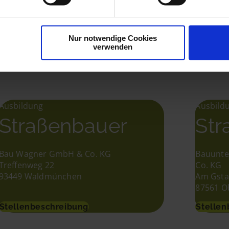
Hierher ziehen & fallen lassen
 gefallen
Nur notwendige Cookies
oder
verwenden
Dateien auswählen
Ausbildung
Ausbild
Straßenbauer
Str
Bau Wagner GmbH & Co. KG
Bauunte
Treffenweg 22
Co. KG
93449 Waldmünchen
Am Gsta
87561 O
Stellenbeschreibung
Stellen