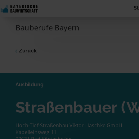
Skip to content
St
Main Navigation
Bauberufe Bayern
Zurück
Ausbildu
Straß
Ausbildung
Dich inte
Straßenbauer 
zum Unte
Adresse 
Name
Hoch-Tief-Straßenbau Viktor Haschke GmbH
Kapelleinsweg 11