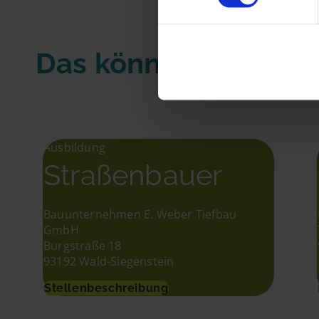
Das könnte Dir auch
Ausbildung
Straßenbauer
Bauunternehmen E. Weber Tiefbau
GmbH
Burgstraße 18
93192 Wald-Siegenstein
Stellenbeschreibung