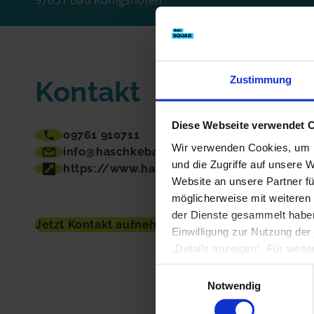
97631 Bad Königshofen
E-Mail
Zustimmung
Kontakt
Handy
Diese Webseite verwendet 
09761 910711
Wir verwenden Cookies, um I
info@haschkebau.de
und die Zugriffe auf unsere 
https://www.haschkebau.de
Website an unsere Partner fü
möglicherweise mit weiteren
der Dienste gesammelt haben
Jetzt Kontakt aufnehmen
Einwilligung zur Nutzung der
„Details anzeigen“. Für weit
Einwilligungsauswahl
Notwendig