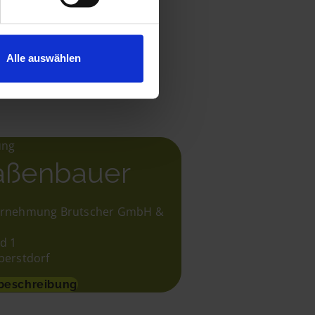
Alle auswählen
0
von 5
ung
aßenbauer
rnehmung Brutscher GmbH &
d 1
berstdorf
beschreibung