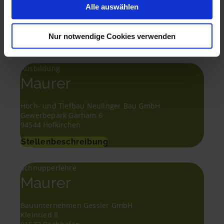
Hans Pumpfer GmbH & Co. KG
Alle auswählen
Kampenwandstraße 35
83229 Aschau
Nur notwendige Cookies verwenden
Stellenbeschreibung
Ausbildung
Maurer
Hoch- und Tiefbau Neulinger Bau GmbH
Gewerbepark Garham 6
94544 Hofkirchen
Stellenbeschreibung
Schnupperlehre
Maurer
Bauunternehmen Gessler GmbH
Kleinried 8