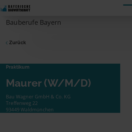
Skip to content
Bauberufe Bayern
Zurück
Praktikum
Maurer
Praktikum
Dich interessiert die vorgeschlagene Stelle?
Maurer (W/M/D)
Dann nimm gleich hier Kontakt zum
Unternehmen auf! Du musst nur Deinen
Namen und Deine E-Mail-Adresse eingeben.
Bau Wagner GmbH & Co. KG
Schon geht es los!
Treffenweg 22
93449 Waldmünchen
Name