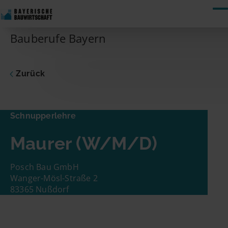
Skip to content
Bauberufe Bayern
Zurück
Schnupperlehre
Maurer
Schnupperlehre
Dich interessiert die vorgeschlagene Stelle?
Maurer (W/M/D)
Dann nimm gleich hier Kontakt zum
Unternehmen auf! Du musst nur Deinen
Namen und Deine E-Mail-Adresse eingeben.
Posch Bau GmbH
Schon geht es los!
Wanger-Mösl-Straße 2
83365 Nußdorf
Name