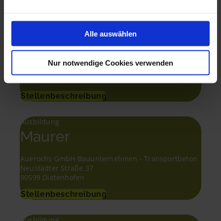
Ausbildung
Alle auswählen
Maurer
Andreas Schmelzer Bau GmbH
Nur notwendige Cookies verwenden
Ludwig-Erhard-Straße 6
91639 Wolframs-Eschenbach
Stellenbeschreibung
Ausbildung
Maurer
Auerochs GmbH Bauunternehmen - Transportbeton
Neustädter Straße 37
90599 Dietenhofen
Stellenbeschreibung
Ausbildung