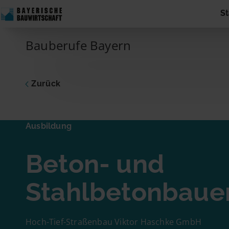
Skip to content
St
Main Navigation
Bauberufe Bayern
Zurück
Ausbildu
Ausbildung
Beton
Beton- und
Dich inte
zum Unte
Adresse 
Stahlbetonbaue
Name
Hoch-Tief-Straßenbau Viktor Haschke GmbH