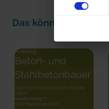
Das könnte Dir auch
Ausbildung
Beton- und
Stahlbetonbauer
Hoch-Tief-Straßenbau Viktor Haschke
GmbH
Kapelleinsweg 11
97631 Bad Königshofen