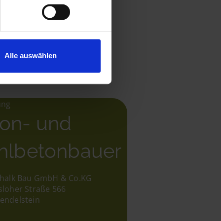
Alle auswählen
0
von 5
ung
on- und
hlbetonbauer
chalk Bau GmbH & Co.KG
sloher Straße 566
endelstein