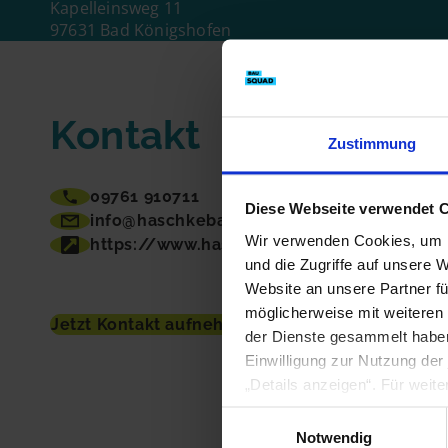
Kapelleinsweg 11
97631 Bad Königshofen
E-Mail
Kontakt
Handy
Zustimmung
09761 910711
Diese Webseite verwendet 
info@haschkebau.de
Wir verwenden Cookies, um I
https://www.haschkebau.de
und die Zugriffe auf unsere 
Website an unsere Partner fü
möglicherweise mit weiteren
Jetzt Kontakt aufnehmen
der Dienste gesammelt haben
Einwilligung zur Nutzung der
„Details anzeigen“. Für weit
Einwilligungsauswahl
Notwendig