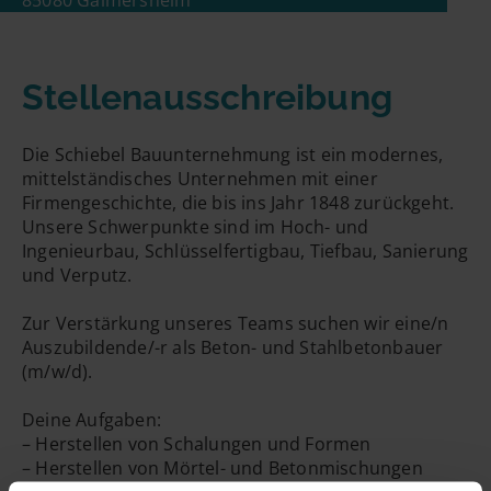
85080 Gaimersheim
E-Mailadresse
Stellenausschreibung
Handynummer
Die Schiebel Bauunternehmung ist ein modernes,
mittelständisches Unternehmen mit einer
Firmengeschichte, die bis ins Jahr 1848 zurückgeht.
Unsere Schwerpunkte sind im Hoch- und
Ingenieurbau, Schlüsselfertigbau, Tiefbau, Sanierung
und Verputz.
Zur Verstärkung unseres Teams suchen wir eine/n
Auszubildende/-r als Beton- und Stahlbetonbauer
(m/w/d).
Deine Aufgaben:
– Herstellen von Schalungen und Formen
– Herstellen von Mörtel- und Betonmischungen