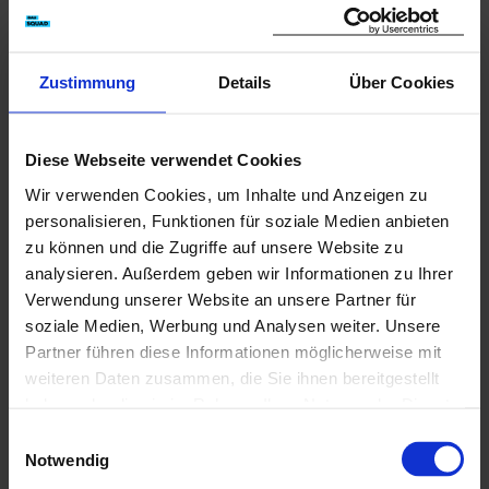
– Einbau von Stahlbewehrung
– Behandeln und Veredeln von Oberflächen
Hierher ziehen & fallen
Wir freuen uns über:
lassen
Zustimmung
Details
Über Cookies
– Gutes räumliches Vorstellungsvermögen
oder
– Gutes Augenmaß
Dateien auswählen
– Technisches Verständnis
0
von 5
Diese Webseite verwendet Cookies
– Handwerkliches Geschick
– Gute Auffassungsgabe
Wir verwenden Cookies, um Inhalte und Anzeigen zu
– Fähigkeit im Team zu arbeiten
personalisieren, Funktionen für soziale Medien anbieten
zu können und die Zugriffe auf unsere Website zu
Kontakt
analysieren. Außerdem geben wir Informationen zu Ihrer
Verwendung unserer Website an unsere Partner für
soziale Medien, Werbung und Analysen weiter. Unsere
08458 3242-0
Partner führen diese Informationen möglicherweise mit
info@schiebel-bau.de
weiteren Daten zusammen, die Sie ihnen bereitgestellt
https://www.schiebel-bau.de
haben oder die sie im Rahmen Ihrer Nutzung der Dienste
gesammelt haben. Mit Ihrem aktiven Anklicken der zu
Einwilligungsauswahl
verwendenden Cookies, geben Sie uns Ihre Einwilligung
Notwendig
Jetzt Kontakt aufnehmen
zur Nutzung der jeweiligen Cookies. Welche Cookies