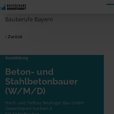
Skip to content
Bauberufe Bayern
Zurück
Ausbildung
Beton- und Stahlbetonbauer
Ausbildung
Dich interessiert die vorgeschlagene Stelle?
Beton- und
Dann nimm gleich hier Kontakt zum
Unternehmen auf! Du musst nur Deinen
Stahlbetonbauer
Namen und Deine E-Mail-Adresse eingeben.
(W/M/D)
Schon geht es los!
Name
Hoch- und Tiefbau Neulinger Bau GmbH
Gewerbepark Garham 6