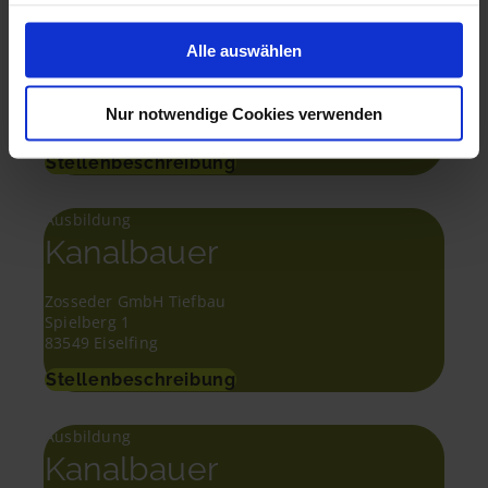
Ausbildung
Kanalbauer
Alle auswählen
Andreas Schmelzer Bau GmbH
Ludwig-Erhard-Straße 6
Nur notwendige Cookies verwenden
91639 Wolframs-Eschenbach
Stellenbeschreibung
Ausbildung
Kanalbauer
Zosseder GmbH Tiefbau
Spielberg 1
83549 Eiselfing
Stellenbeschreibung
Ausbildung
Kanalbauer