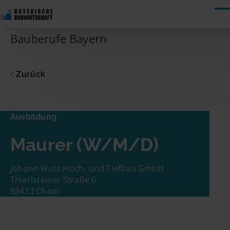
Skip to content
Bauberufe Bayern
Zurück
Ausbildung
Maurer
Ausbildung
Dich interessiert die vorgeschlagene Stelle?
Maurer (W/M/D)
Dann nimm gleich hier Kontakt zum
Unternehmen auf! Du musst nur Deinen
Namen und Deine E-Mail-Adresse eingeben.
Johann Wutz Hoch- und Tiefbau GmbH
Schon geht es los!
Thierlsteiner Straße 6
93413 Cham
Name