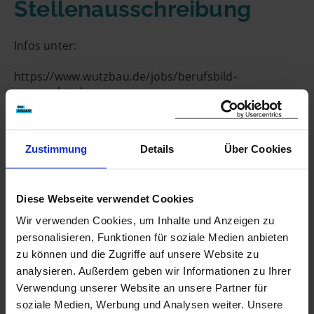
Stellenausschreibung
E-Mailadresse
Infos unter:
https://www.wutzbau.de/jobs/berufsbild-
Handynummer
maurer.html
Kontakt
Zustimmung
Details
Über Cookies
09971 89030
info@wutzbau.de
Diese Webseite verwendet Cookies
https://www.wutzbau.de
Wir verwenden Cookies, um Inhalte und Anzeigen zu
personalisieren, Funktionen für soziale Medien anbieten
zu können und die Zugriffe auf unsere Website zu
Jetzt Kontakt aufnehmen
analysieren. Außerdem geben wir Informationen zu Ihrer
Verwendung unserer Website an unsere Partner für
soziale Medien, Werbung und Analysen weiter. Unsere