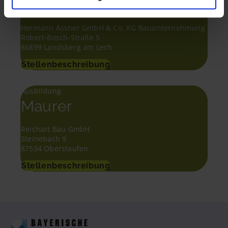
Maurer
Hermann Assner GmbH & Co. KG Bauunternehmung
Robert-Bosch-Straße 5
86899 Landsberg am Lech
Stellenbeschreibung
Ausbildung
Maurer
Reichart Bau GmbH
Steinebach 9
87534 Oberstaufen
Stellenbeschreibung