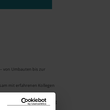
d – von Umbauten bis zur
nsam mit erfahrenen Kollegen
ür Schritt mehr Verantwortung