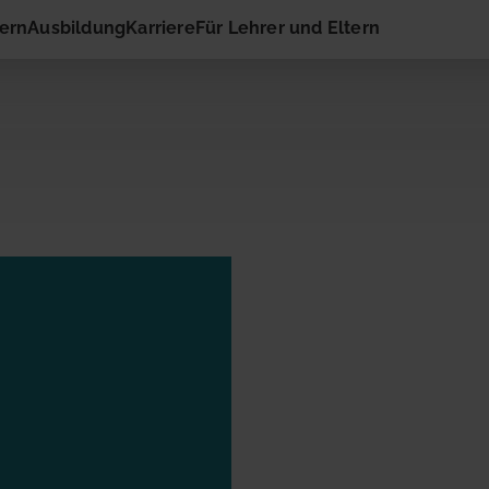
hern
Ausbildung
Karriere
Für Lehrer und Eltern
 Kontakt
ail-