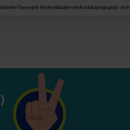
artseite
Traumjob finden
Bauberufe
Ausbildungsplatz sic
ng
r
ressiert die vorgeschlagene Stelle? Dann nimm gleich hier
)
rnehmen auf! Du musst nur Deinen Namen und Deine E-M
eingeben. Schon geht es los!