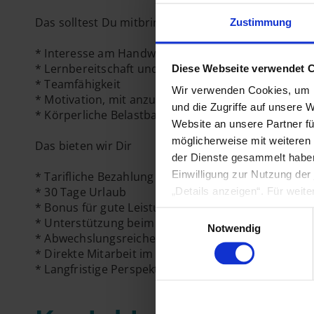
Das solltest Du mitbringen
Zustimmung
* Interesse am Handwerk und am Bauen
* Lernbereitschaft und Zuverlässigkeit
Diese Webseite verwendet 
* Teamfähigkeit
Wir verwenden Cookies, um I
* Motivation, mit anzupacken
und die Zugriffe auf unsere 
* Körperliche Belastbarkeit
Website an unsere Partner fü
möglicherweise mit weiteren
Das bieten wir Dir
der Dienste gesammelt haben
Einwilligung zur Nutzung der
* Tarifliche Bezahlung
* 30 Tage Urlaub
„Details anzeigen“. Für weit
* Bonus für gute Leistungen
Einwilligungsauswahl
* Unterstützung beim Führerschein
Notwendig
* Abwechslungsreiche Baustellen
* Direkte Mitarbeit im Team von Anfang an
* Langfristige Perspektive im Unternehmen