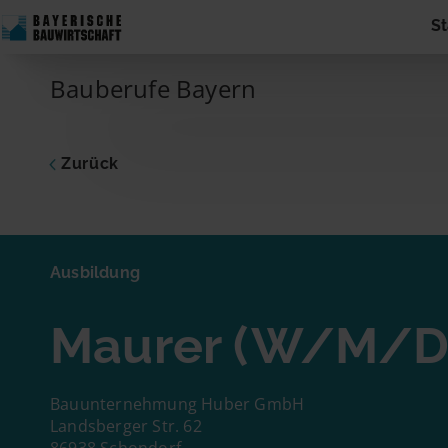
Skip to content
St
Main Navigation
Bauberufe Bayern
Zurück
Ausbildu
Maure
Ausbildung
Dich inte
Maurer (W/M/D
zum Unte
Adresse 
Name
Bauunternehmung Huber GmbH
Landsberger Str. 62