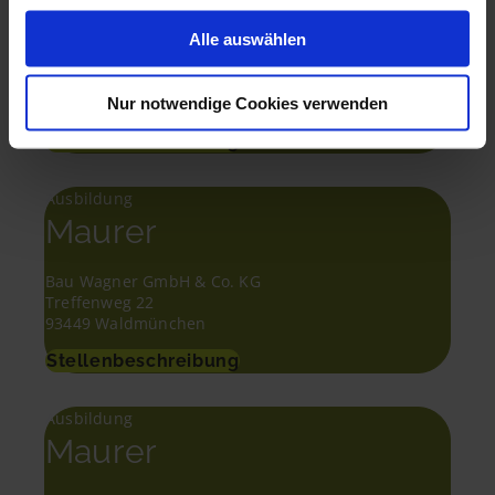
Maurer
Alle auswählen
Baab Bau GmbH
Schelmengraben 14
86974 Apfeldorf
Nur notwendige Cookies verwenden
Stellenbeschreibung
Ausbildung
Maurer
Bau Wagner GmbH & Co. KG
Treffenweg 22
93449 Waldmünchen
Stellenbeschreibung
Ausbildung
Maurer