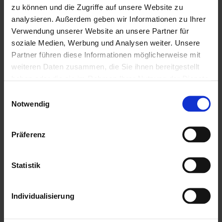
09875 271
zu können und die Zugriffe auf unsere Website zu
Hierher ziehen & fallen
info@schmelzer-bau.de
analysieren. Außerdem geben wir Informationen zu Ihrer
Verwendung unserer Website an unsere Partner für
lassen
soziale Medien, Werbung und Analysen weiter. Unsere
oder
Partner führen diese Informationen möglicherweise mit
Dateien auswählen
weiteren Daten zusammen, die Sie ihnen bereitgestellt
Jetzt Kontakt aufnehmen
0
von 5
haben oder die sie im Rahmen Ihrer Nutzung der Dienste
gesammelt haben. Mit Ihrem aktiven Anklicken der zu
Einwilligungsauswahl
verwendenden Cookies, geben Sie uns Ihre Einwilligung
Notwendig
zur Nutzung der jeweiligen Cookies. Welche Cookies
dies im Einzelnen sind, erfahren Sie mit der Funktion
Präferenz
Das könnte Dir auch
„Details anzeigen“. Für weitere Informationen über
Cookies auf unserer Website klicken Sie
hier
.
gefallen
Statistik
Individualisierung
Ausbildung