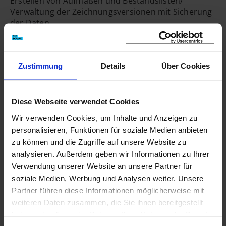
Erstellen von Aufmaßen und Bestandslisten/
Verwaltung der Zeichnungsversionen mit Sicherung
Hierher ziehen & fallen
der Daten.
Die Ausbildung zum Bauzeichner (m/w/d) dauert in
lassen
der Regel drei Jahre. Bei sehr guten Leistungen kann
oder
die Ausbildungszeit sogar verkürzt werden.
Dateien auswählen
Zustimmung
Details
Über Cookies
Während der Lehre spezialisiert man sich in einem
0
von 5
von drei Schwerpunkten: Architektur, Ingenieurbau
oder Tief-, Straßen-und Landschaftsbau, wobei wir
nur den Schwerpunkt Architektur anbieten.
Diese Webseite verwendet Cookies
Du möchtest dich per E-Mail bewerben?
Wir verwenden Cookies, um Inhalte und Anzeigen zu
Dann sende bitte deine Bewerbungsunterlagen
personalisieren, Funktionen für soziale Medien anbieten
zusammengefasst im PDF-Format an
zu können und die Zugriffe auf unsere Website zu
bewerbung@bau-dosch.de oder nutze unser
analysieren. Außerdem geben wir Informationen zu Ihrer
Kurzbewerbungsformular auf unserer Homepage.
Verwendung unserer Website an unsere Partner für
soziale Medien, Werbung und Analysen weiter. Unsere
Kontakt
Partner führen diese Informationen möglicherweise mit
weiteren Daten zusammen, die Sie ihnen bereitgestellt
08152 99331-0
haben oder die sie im Rahmen Ihrer Nutzung der Dienste
info@bau-dosch.de