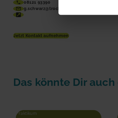
08121 93390
g.schwarz@trockenbau-schwarz.de
Jetzt Kontakt aufnehmen
Das könnte Dir auch
Praktikum