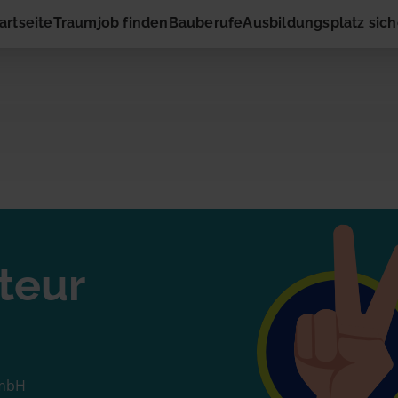
artseite
Traumjob finden
Bauberufe
Ausbildungsplatz sic
ng
enbaumonteur
teur
ressiert die vorgeschlagene Stelle? Dann nimm gleich hier
rnehmen auf! Du musst nur Deinen Namen und Deine E-M
eingeben. Schon geht es los!
GmbH