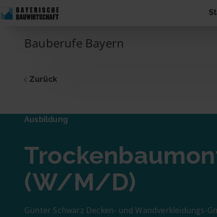
Skip to content
St
Main Navigation
Bauberufe Bayern
Zurück
Ausbildu
Ausbildung
Trock
Trockenbaumon
Dich inte
zum Unte
Adresse 
(W/M/D)
Name
Günter Schwarz Decken- und Wandverkleidungs-