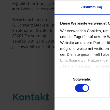
◾Qualitätsprüfung, z. B. mit Wasserwaage und Baul
Zustimmung
◾und vieles, vieles mehr
Bewirb dich bei uns!
Diese Webseite verwendet 
G. Schwarz Decken- und Wandverkleidungs-GmbH
Straßhamer Straße 6
Wir verwenden Cookies, um I
85661 Forstinning
und die Zugriffe auf unsere 
Telefon 0 81 21-9 33 90
Website an unsere Partner fü
g.schwarz@trockenbau-schwarz.de
möglicherweise mit weiteren
der Dienste gesammelt haben
Einwilligung zur Nutzung der
„Details anzeigen“. Für weit
Einwilligungsauswahl
Notwendig
Kontakt