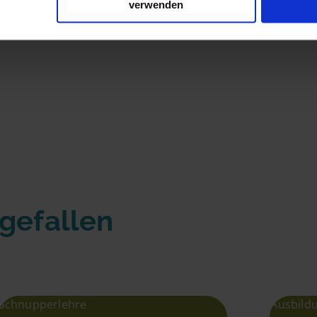
verwenden
 gefallen
Schnupperlehre
Ausbild