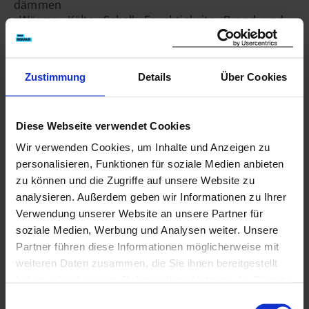
dämmen
◾Wärme-, Kälte-, Schall-, Feuchtigkeits-, Brand- und
Hierher ziehen & fallen
Strahlenschutz berücksichtigen
lassen
◾Qualitätsprüfung, z. B. mit Wasserwaage und
Baulaser
oder
Zustimmung
Details
Über Cookies
◾und vieles, vieles mehr
Dateien auswählen
0
von 5
Bewirb dich bei uns für eine Schnupperlehre!
G. Schwarz Decken- und Wandverkleidungs-GmbH
Diese Webseite verwendet Cookies
Straßhamer Straße 6
Wir verwenden Cookies, um Inhalte und Anzeigen zu
85661 Forstinning
personalisieren, Funktionen für soziale Medien anbieten
Telefon 0 81 21-9 33 90
zu können und die Zugriffe auf unsere Website zu
g.schwarz@trockenbau-schwarz.de
analysieren. Außerdem geben wir Informationen zu Ihrer
Verwendung unserer Website an unsere Partner für
soziale Medien, Werbung und Analysen weiter. Unsere
Partner führen diese Informationen möglicherweise mit
weiteren Daten zusammen, die Sie ihnen bereitgestellt
haben oder die sie im Rahmen Ihrer Nutzung der Dienste
Kontakt
gesammelt haben. Mit Ihrem aktiven Anklicken der zu
Einwilligungsauswahl