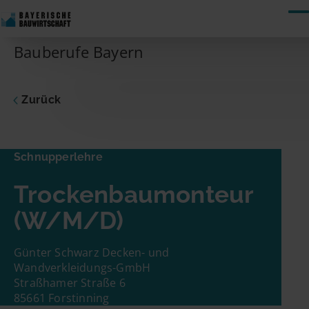
Skip to content
Bauberufe Bayern
Zurück
Schnupperlehre
Trockenbaumonteur
Schnupperlehre
Dich interessiert die vorgeschlagene Stelle?
Trockenbaumonteur
Dann nimm gleich hier Kontakt zum
Unternehmen auf! Du musst nur Deinen
(W/M/D)
Namen und Deine E-Mail-Adresse eingeben.
Schon geht es los!
Günter Schwarz Decken- und
Name
Wandverkleidungs-GmbH
Straßhamer Straße 6
85661 Forstinning