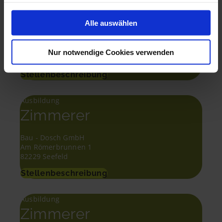
Ausbildung
Zimmerer
Alle auswählen
Baumeister Karl Roth GmbH & Co.KG
Hornschuchstr. 22
Nur notwendige Cookies verwenden
95632 Wunsiedel
Stellenbeschreibung
Ausbildung
Zimmerer
Bau - Dosch GmbH
Am Römerbrunnen 1
82229 Seefeld
Stellenbeschreibung
Ausbildung
Zimmerer