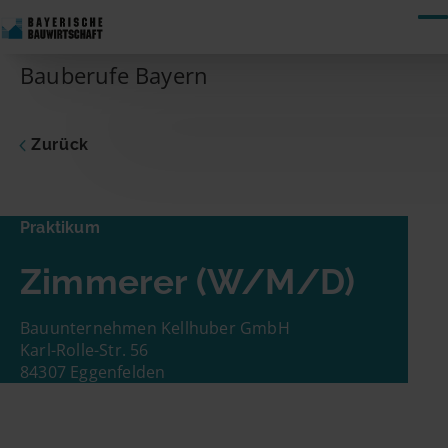
Skip to content
Bauberufe Bayern
Zurück
Praktikum
Zimmerer
Praktikum
Dich interessiert die vorgeschlagene Stelle?
Zimmerer (W/M/D)
Dann nimm gleich hier Kontakt zum
Unternehmen auf! Du musst nur Deinen
Namen und Deine E-Mail-Adresse eingeben.
Bauunternehmen Kellhuber GmbH
Schon geht es los!
Karl-Rolle-Str. 56
84307 Eggenfelden
Name