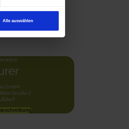
Alle auswählen
0
von 5
erlehre
urer
Bau GmbH
Mösl-Straße 2
ußdorf
beschreibung