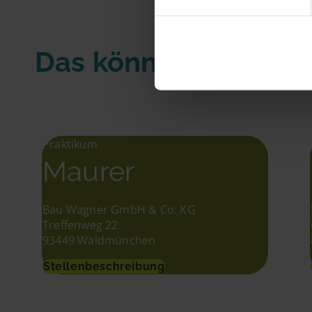
Das könnte Dir auch
Praktikum
Maurer
Bau Wagner GmbH & Co. KG
Treffenweg 22
93449 Waldmünchen
Stellenbeschreibung