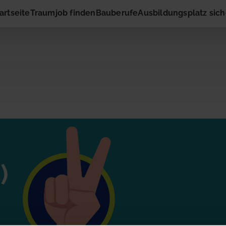
artseite
Traumjob finden
Bauberufe
Ausbildungsplatz sic
ng
r
ressiert die vorgeschlagene Stelle? Dann nimm gleich hier
)
rnehmen auf! Du musst nur Deinen Namen und Deine E-M
eingeben. Schon geht es los!