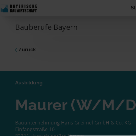
Skip to content
St
Main Navigation
Bauberufe Bayern
Zurück
Ausbildu
Maure
Ausbildung
Dich inte
Maurer (W/M/D
zum Unte
Adresse 
Name
Bauunternehmung Hans Greimel GmbH & Co. KG
Einfangstraße 10