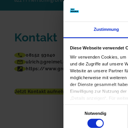
82211 Herrsching/Breitbrunn
E-Mail
Zustimmung
Kontakt
Handy
Diese Webseite verwendet 
08152 93040
Wir verwenden Cookies, um I
ulrich@greimel.com
und die Zugriffe auf unsere 
https://www.greimel.com
Website an unsere Partner fü
möglicherweise mit weiteren
der Dienste gesammelt haben
Jetzt Kontakt aufnehmen
Einwilligung zur Nutzung der
„Details anzeigen“. Für weit
Einwilligungsauswahl
Notwendig